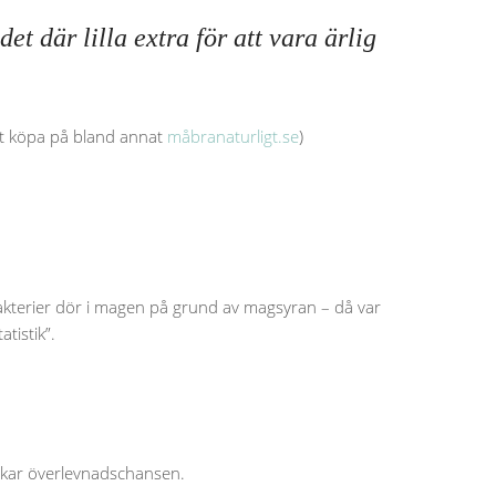
t där lilla extra för att vara ärlig
att köpa på bland annat
måbranaturligt.se
)
a bakterier dör i magen på grund av magsyran – då var
tistik”.
 ökar överlevnadschansen.