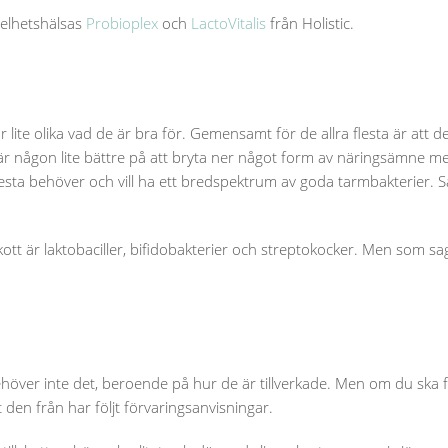
elhetshälsas
Probioplex
och
LactoVitalis
från Holistic.
 lite olika vad de är bra för. Gemensamt för de allra flesta är at
l är någon lite bättre på att bryta ner något form av näringsämne
flesta behöver och vill ha ett bredspektrum av goda tarmbakterier. S
ott är laktobaciller, bifidobakterier och streptokocker. Men som sagt
behöver inte det, beroende på hur de är tillverkade. Men om du ska f
den från har följt förvaringsanvisningar.