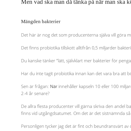
Men vad ska man då tänka på när man ska k
Mängden bakterier
Det här är nog det som producenterna själva vill göra m
Det finns probiotika tillskott alltifrån 0,5 miljarder bakteri
Du kanske tänker ”lätt, självklart mer bakterier för pen
Har du inte tagit probiotika innan kan det vara bra att bö
Sen är frågan:
När
innehåller kapseln 10 eller 100 miljar
2-4 år senare?
De allra flesta producenter vill gärna skriva den andel
finns vid utgångdsatumet. Om det är det sistnämnda så b
Personligen tycker jag det är fint och beundransvärt av d