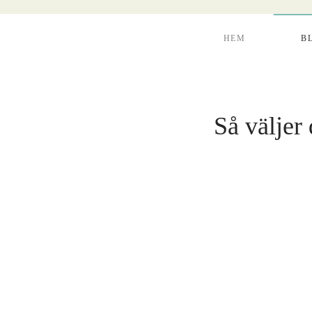
HEM
B
Så väljer 