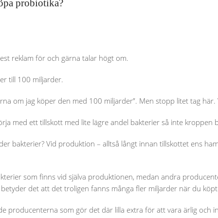
öpa probiotika?
est reklam för och gärna talar högt om.
er till 100 miljarder.
garna om jag köper den med 100 miljarder”. Men stopp litet tag här. 
rja med ett tillskott med lite lägre andel bakterier så inte kroppen b
der bakterier? Vid produktion – alltså långt innan tillskottet ens h
 bakterier som finns vid själva produktionen, medan andra producent
etyder det att det troligen fanns många fler miljarder när du köp
e producenterna som gör det där lilla extra för att vara ärlig och i