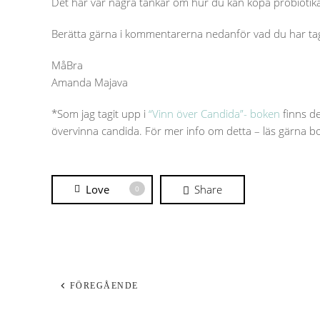
Det här var några tankar om hur du kan köpa probiotikati
Berätta gärna i kommentarerna nedanför vad du har tagit 
MåBra
Amanda Majava
*Som jag tagit upp i
“Vinn över Candida”- boken
finns de
övervinna candida. För mer info om detta – läs gärna bo
Love
Share
0
FÖREGÅENDE