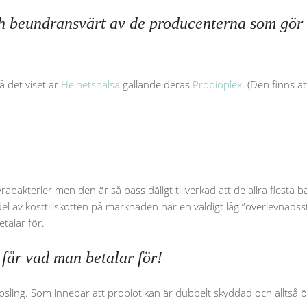
ch beundransvärt av de producenterna som gör de
 det viset är
Helhetshälsa
gällande deras
Probioplex
. (Den finns 
yrabakterier men den är så pass dåligt tillverkad att de allra flest
 del av kosttillskotten på marknaden har en väldigt låg ”överlevnadssta
talar för.
får vad man betalar för!
psling. Som innebär att probiotikan är dubbelt skyddad och alltså