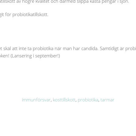
llskott av högre kvalitet och därmed slippa kasta pengar i sjön.
för probiotikatillskott.
t skäl att inte ta probiotika när man har candida. Samtidigt är probi
ken! (Lansering i september!)
immunförsvar
,
kosttillskott
,
probiotika
,
tarmar