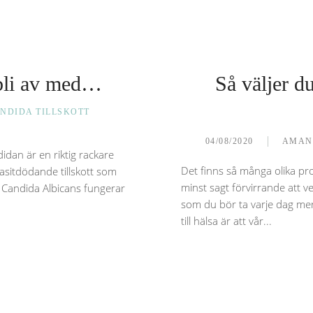
 bli av med…
Så väljer du
NDIDA TILLSKOTT
04/08/2020
AMAN
idan är en riktig rackare
Det finns så många olika pro
asitdödande tillskott som
minst sagt förvirrande att vet
. Candida Albicans fungerar
som du bör ta varje dag mer 
till hälsa är att vår...